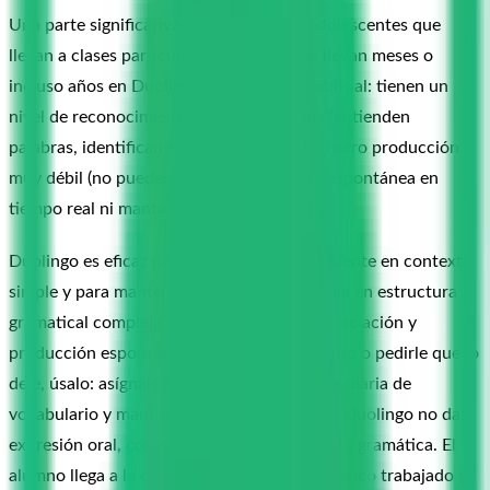
Una parte significativa de los adultos y adolescentes que
llegan a clases particulares de francés ya llevan meses o
incluso años en Duolingo. El problema habitual: tienen un
nivel de reconocimiento pasivo aceptable (entienden
palabras, identifican estructuras sencillas) pero producción
muy débil (no pueden construir una frase espontánea en
tiempo real ni mantener una conversación).
Duolingo es eficaz para el vocabulario frecuente en contexto
simple y para mantener el hábito diario. Falla en estructura
gramatical compleja, registro formal, pronunciación y
producción espontánea. En lugar de ignorarlo o pedirle que lo
deje, úsalo: asígnale en Duolingo la práctica diaria de
vocabulario y mantén las clases para lo que Duolingo no da:
expresión oral, corrección de errores, DELF y gramática. El
alumno llega a la clase con el vocabulario básico trabajado y