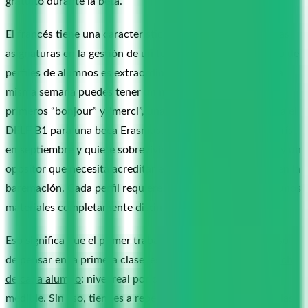
gratuito durante la beta.
El francés tiene una característica que lo distingue de otras
asignaturas en la gestión de un tutor particular: el abanico de
perfiles de alumnos es extraordinariamente ancho. En una
misma semana puedes tener un niño de primaria con sus
primeros “bonjour” y “merci”, una adolescente que prepara el
DELF B1 para una beca Erasmus, un adulto que viaja a París
en septiembre y quiere sobrevivir con el francés del cole, y un
opositor que necesita acreditar el B2 para sumar puntos en la
baremación. Cada perfil requiere un enfoque, un ritmo y unos
materiales completamente distintos.
Eso significa que el primer trabajo de gestión, antes incluso
de pensar en la primera clase, es
definir con precisión la ficha
de cada alumno
: nivel real por competencia y objetivo
medible. Sin eso, tiendes a repetir el mismo esquema de clase