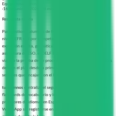
Equipo tusalumnos
·
16 de junio de 2026
·
8
min de lectura
Respuesta rápida
Para gestionar alumnos de francés, empieza registrando su
nivel CEFR real por competencia (comprensión oral,
expresión escrita, gramática) y su objetivo concreto:
asignatura de ESO, el DELF B1, conversación básica para
viajar o la prueba de un proceso de selección. Esos dos datos
definen el plan desde la primera clase. Sin ellos, preparas
sesiones que encajan con el libro pero no con el alumno.
tusalumnos
centraliza el seguimiento por competencia, las
flashcards de vocabulario y los materiales de escucha para
profesores de idiomas en España. El alumno repasa por
WhatsApp sin registrarse en ninguna plataforma. Acceso