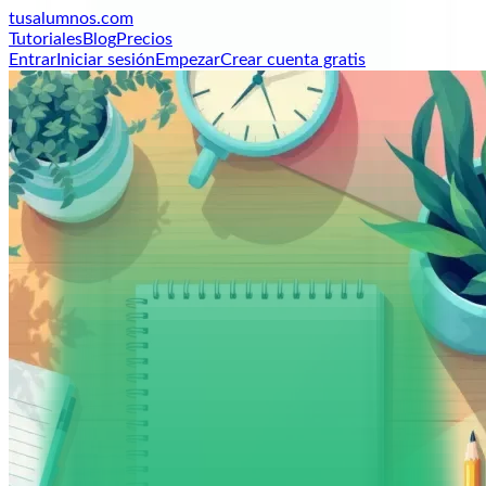
tusalumnos
.com
Tutoriales
Blog
Precios
Entrar
Iniciar sesión
Empezar
Crear cuenta gratis