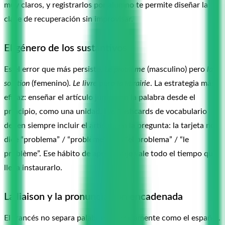
muy claros, y registrarlos por alumno te permite diseñar la
clase de recuperación sin improvisar.
El género de los sustantivos
Es el error que más persiste.
Le problème
(masculino) pero
la
solution
(femenino).
Le livre
pero
la librairie
. La estrategia más
eficaz: enseñar el artículo junto con la palabra desde el
principio, como una unidad. Las flashcards de vocabulario
deben siempre incluir el artículo en la pregunta: la tarjeta no
dice “problema” / “problème” sino “el problema” / “le
problème”. Ese hábito de aprendizaje vale todo el tiempo que
lleva instaurarlo.
La liaison y la pronunciación encadenada
El francés no separa palabras fonéticamente como el español.