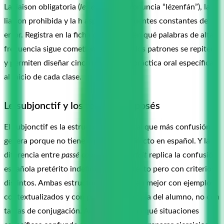
La liaison obligatoria (
les enfants
se pronuncia “lézenfán”), la
liaison prohibida y la h aspirada son fuentes constantes de
error. Registra en la ficha del alumno en qué palabras de alta
frecuencia sigue cometiendo errores: los patrones se repiten
y permiten diseñar cinco minutos de práctica oral específica
al inicio de cada clase.
Le subjonctif y los temps composés
El subjonctif es la estructura gramatical que más confusión
genera porque no tiene equivalente directo en español. Y la
diferencia entre
passé composé
e
imparfait
replica la confusión
española pretérito indefinido / imperfecto pero con criterios
distintos. Ambas estructuras se trabajan mejor con ejemplos
contextualizados y con producción propia del alumno, no con
tablas de conjugación. Anota en la ficha qué situaciones