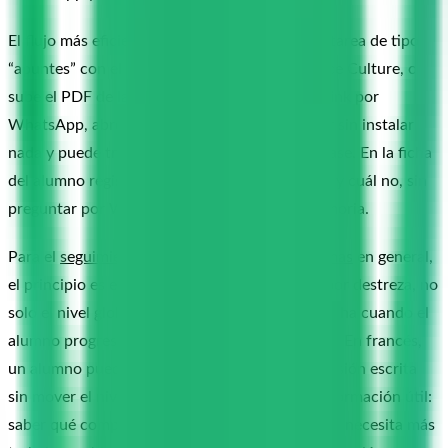
El flujo más eficiente: crea en tusalumnos una tarea de tipo
“apuntes” con el link al audio de RFI o de France Culture, o
sube el PDF de la lectura. El alumno recibe el link por
WhatsApp, abre el recurso desde el navegador sin instalar
nada y puede trabajarlo antes de la próxima clase. En la ficha
del alumno registras qué material ha trabajado y cuál no, sin
preguntar por WhatsApp ni recordarlo de memoria.
Para el
seguimiento por competencias en idiomas
en general,
el principio es el mismo: registrar el nivel real por destreza, no
solo el nivel global del curso, y actualizar esa ficha cuando el
alumno progresa en una competencia concreta. En francés,
un alumno puede pasar de A2 a B1 en comprensión escrita
sin mover el nivel en expresión oral y eso es información útil:
saber qué competencia está funcionando y cuál necesita más