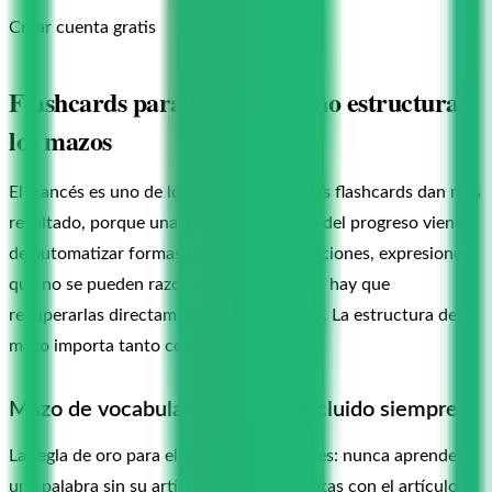
Crear cuenta gratis
Flashcards para francés: cómo estructurar
los mazos
El francés es uno de los idiomas donde las flashcards dan más
resultado, porque una parte significativa del progreso viene
de automatizar formas (géneros, conjugaciones, expresiones)
que no se pueden razonar en tiempo real: hay que
recuperarlas directamente de la memoria. La estructura del
mazo importa tanto como el contenido.
Mazo de vocabulario: artículo incluido siempre
La regla de oro para el vocabulario francés: nunca aprender
una palabra sin su artículo. Crea las tarjetas con el artículo