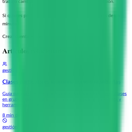
trabajo cambia lo que preparas para la próxima sesión.
Si quieres probarlo, crea tu cuenta gratis en menos de un
minuto
Crear cuenta gratis
Artículos relacionados
gestión
Clases particulares grupales: cómo organizarlas
Guía para profesores particulares que quieren ofrecer clases
en grupo: cuántos alumnos, precio por alumno, logística y
herramientas de gestión.
8
min de lectura
gestión