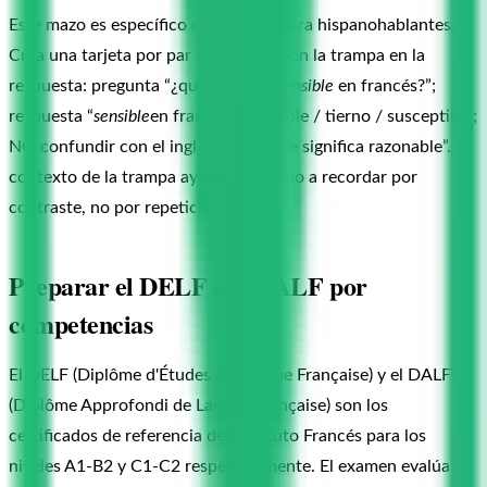
Este mazo es específico del francés para hispanohablantes.
Crea una tarjeta por par conflictivo con la trampa en la
respuesta: pregunta “¿qué significa
sensible
en francés?”;
respuesta “
sensible
en francés = sensible / tierno / susceptible;
NO confundir con el inglés
sensible
que significa razonable”. El
contexto de la trampa ayuda al alumno a recordar por
contraste, no por repetición.
Preparar el DELF o el DALF por
competencias
El DELF (Diplôme d'Études en Langue Française) y el DALF
(Diplôme Approfondi de Langue Française) son los
certificados de referencia del Instituto Francés para los
niveles A1-B2 y C1-C2 respectivamente. El examen evalúa