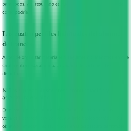
para todos, y el resultado es que ninguno avanza tan rápido
como podría.
Los cuatro perfiles habituales del alumno
de francés
Antes de organizar materiales y seguimiento, identifica en qué
casilla entra cada alumno. La gestión de cada perfil es
distinta.
Niños y preadolescentes: pronunciación y
asignatura escolar
Empiezan por la pronunciación (la nasal, la
r
uvular, las
vocales intermedias) y por vocabulario básico temático. Su
objetivo inmediato es sacar nota en la asignatura de francés