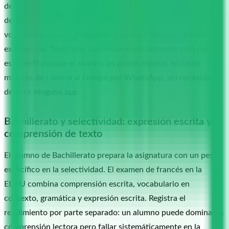
del colegio o del instituto, así que el seguimiento por temas
del libro es imprescindible. Registra en qué unidad van, qué
vocabulario se está evaluando y cuándo tienen el próximo
examen. Las flashcards funcionan especialmente bien con
este perfil porque el alumno las puede repasar en cinco
minutos de camino al colegio por WhatsApp, sin necesidad
de abrir ninguna app.
Bachillerato y selectividad: expresión escrita y
comprensión de texto
El alumno de Bachillerato prepara la asignatura con un peso
específico en la selectividad. El examen de francés en la
EBAU combina comprensión escrita, vocabulario en
contexto, gramática y expresión escrita. Registra el
rendimiento por parte separado: un alumno puede dominar la
comprensión lectora pero fallar sistemáticamente en la