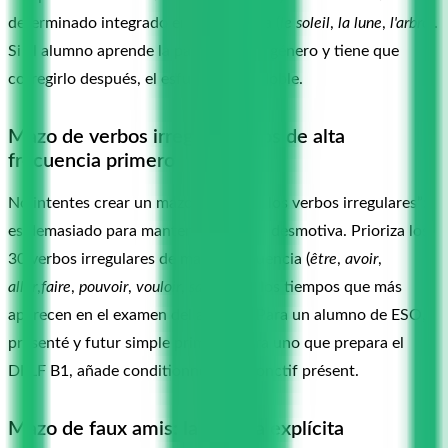
determinado integrado en la pregunta (
le soleil
,
la lune
,
l'arbre
).
Si el alumno aprende la palabra sin el género y tiene que
corregirlo después, el esfuerzo es el doble.
Mazo de verbos irregulares: los de alta
frecuencia primero
No intentes crear un mazo de “todos los verbos irregulares”:
es demasiado para mantener activo y desmotiva. Prioriza los
30 verbos irregulares de mayor frecuencia (
être
,
avoir
,
aller
,
faire
,
pouvoir
,
vouloir
,
savoir
...) y los tiempos que más
aparecen en el examen del alumno. Para un alumno de ESO,
presenté y futur simple primero. Para uno que prepara el
DELF B1, añade conditionnel y subjonctif présent.
Mazo de faux amis: la trampa explícita