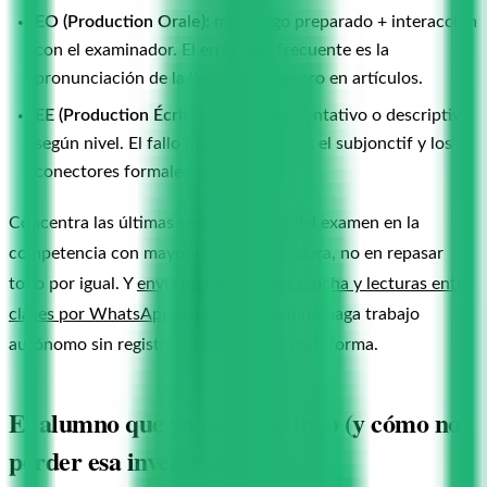
EO (Production Orale):
monólogo preparado + interacción
con el examinador. El error más frecuente es la
pronunciación de la liaison y el género en artículos.
EE (Production Écrite):
texto argumentativo o descriptivo
según nivel. El fallo más frecuente es el subjonctif y los
conectores formales en B2 y C1.
Concentra las últimas semanas antes del examen en la
competencia con mayor margen de mejora, no en repasar
todo por igual. Y
envía materiales de escucha y lecturas entre
clases por WhatsApp
para que el alumno haga trabajo
autónomo sin registrarse en ninguna plataforma.
El alumno que ya usa Duolingo (y cómo no
perder esa inversión)