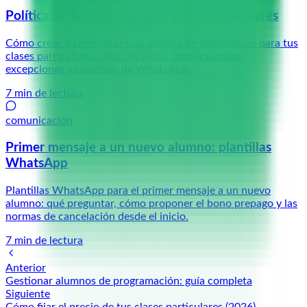
Política de cancelación para clases particulares
Cómo crear y comunicar una política de cancelación para tus
clases particulares: plazo de aviso, consecuencias,
excepciones y plantillas de WhatsApp.
7
min de lectura
comunicación
Primer mensaje a un nuevo alumno: plantillas
WhatsApp
Plantillas WhatsApp para el primer mensaje a un nuevo
alumno: qué preguntar, cómo proponer el bono prepago y las
normas de cancelación desde el inicio.
7
min de lectura
Anterior
Gestionar alumnos de programación: guía completa
Siguiente
Cómo fijar el precio de tus clases particulares (2026)