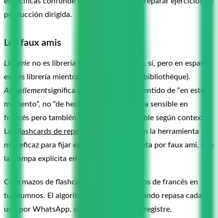
específicas confunde cada alumno para preparar ejercicios de
producción dirigida.
Los faux amis
Librairie
no es librería (es librería de libros, sí, pero en español
eso es librería mientras que biblioteca es bibliothèque).
Actuellement
significa actualmente en el sentido de “en este
momento”, no “de hecho”.
Sensible
significa sensible en
francés pero también delicado o susceptible según contexto.
Las
flashcards de repetición espaciada
son la herramienta
más eficaz para fijar estos pares: una tarjeta por faux ami, con
la trampa explícita en la respuesta.
Crea mazos de flashcards para tus alumnos de francés en
tusalumnos. El algoritmo FSRS decide cuándo repasa cada
uno por WhatsApp, sin que el alumno se registre.