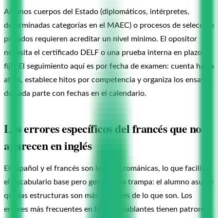
Algunos cuerpos del Estado (diplomáticos, intérpretes,
determinadas categorías en el MAEC) o procesos de selección
privados requieren acreditar un nivel mínimo. El opositor
necesita el certificado DELF o una prueba interna en plazo
fijo. El seguimiento aquí es por fecha de examen: cuenta hacia
atrás, establece hitos por competencia y organiza los ensayos
de cada parte con fechas en el calendario.
Los errores específicos del francés que no
aparecen en inglés
El español y el francés son lenguas románicas, lo que facilita
el vocabulario base pero genera una trampa: el alumno asume
que las estructuras son más similares de lo que son. Los
errores más frecuentes en hispanohablantes tienen patrones