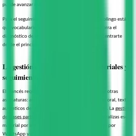
puede avanzar más rápido en estructura.
Para el seguimiento, registra en qué nivel de Duolingo está y
qué vocabulario domina según la app. Eso te ahorra el
diagnóstico de vocabulario básico y te permite centrarte
desde el principio en los huecos reales.
La gestión operativa: agenda, materiales y
seguimiento
El francés requiere más material entre clases que otras
asignaturas: archivos de audio para comprensión oral, textos
auténticos de prensa o literatura, transcripciones. La
gestión
de clases particulares
se simplifica mucho si centralizas ese
material por alumno en lugar de enviarlo disperso por
WhatsApp y correo.