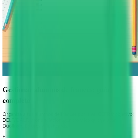
Gestionar alumnos de francés: guía
completa
Organiza a tus alumnos de francés por nivel CEFR y objetivo:
DELF/DALF, pronunciación, género y los que ya usan
Duolingo. Errores y flashcards.
E