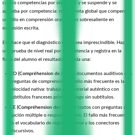
cuatro competencias por separado, y se suspende y se
aprueba por competencia: no hay nota global que compense
un fallo en comprensión oral con un sobresaliente en
expresión escrita.
Eso hace que el diagnóstico inicial sea imprescindible. Haz
una prueba de nivel real por competencia y registra en la
ficha del alumno el resultado de cada una:
CO (Compréhension de l'Oral):
documentos auditivos con
preguntas de comprensión. El fallo más frecuente es la
velocidad nativa: trabaja con material auténtico con
subtítulos franceses primero, luego sin subtítulos.
CE (Compréhension des Écrits):
textos con preguntas de
opción múltiple o respuesta breve. El fallo más frecuente
es el vocabulario de registro formal y los conectores
discursivos.