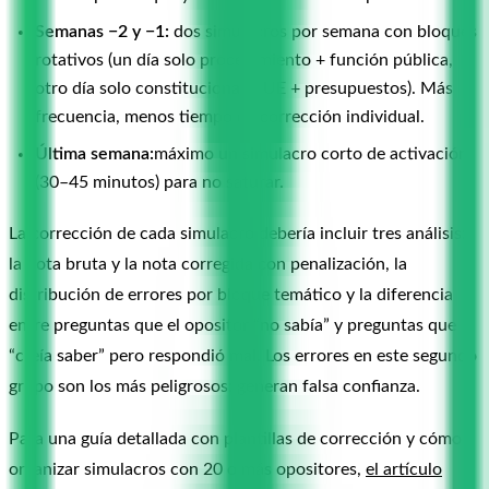
Semanas −2 y −1:
dos simulacros por semana con bloques
rotativos (un día solo procedimiento + función pública,
otro día solo constitucional + UE + presupuestos). Más
frecuencia, menos tiempo de corrección individual.
Última semana:
máximo un simulacro corto de activación
(30–45 minutos) para no saturar.
La corrección de cada simulacro debería incluir tres análisis:
la nota bruta y la nota corregida con penalización, la
distribución de errores por bloque temático y la diferencia
entre preguntas que el opositor “no sabía” y preguntas que
“creía saber” pero respondió mal. Los errores en este segundo
grupo son los más peligrosos: generan falsa confianza.
Para una guía detallada con plantillas de corrección y cómo
organizar simulacros con 20 o más opositores,
el artículo