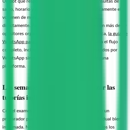
Un bot que responda automáticamente a las consultas de
saldo, horario y acceso al material reduce drásticamente el
volumen de mensajes que tienes que atender tú
directamente. Para ver cómo los preparadores con más de 40
opositores organizan esta separación en la práctica,
la guía de
WhatsApp para academias de oposiciones
detalla el flujo
completo, incluyendo cómo funcionan los comandos por
WhatsApp sin que el opositor se registre en ninguna
plataforma.
Las semanas finales: cómo priorizar las
tutorías individuales
Con el examen a tres semanas, el mayor valor que un
preparador puede aportar está en la tutoría individual bien
informada. No en repasar todo el temario con todos los