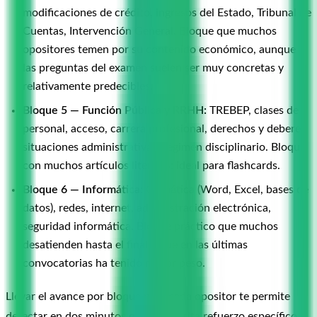
modificaciones de crédito, ingresos del Estado, Tribunal de
Cuentas, Intervención General. Bloque que muchos
opositores temen por su contenido económico, aunque
las preguntas del examen suelen ser muy concretas y
relativamente predecibles.
Bloque 5 — Función Pública y RRHH:
TREBEP, clases de
personal, acceso, carrera profesional, derechos y deberes,
situaciones administrativas, régimen disciplinario. Bloque
con muchos artículos literales: ideal para flashcards.
Bloque 6 — Informática:
Ofimática (Word, Excel, bases de
datos), redes, internet, administración electrónica,
seguridad informática. Bloque práctico que muchos
desatienden hasta el final y que en las últimas
convocatorias ha tenido mayor peso.
Llevar el avance por bloque para cada opositor te permite
detectar en dos minutos quién necesita refuerzo específico