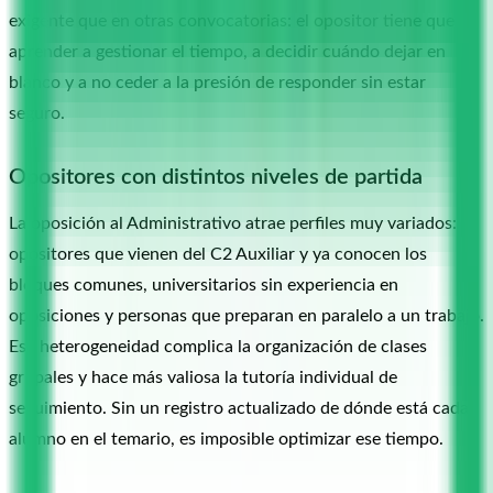
exigente que en otras convocatorias: el opositor tiene que
aprender a gestionar el tiempo, a decidir cuándo dejar en
blanco y a no ceder a la presión de responder sin estar
seguro.
Opositores con distintos niveles de partida
La oposición al Administrativo atrae perfiles muy variados:
opositores que vienen del C2 Auxiliar y ya conocen los
bloques comunes, universitarios sin experiencia en
oposiciones y personas que preparan en paralelo a un trabajo.
Esa heterogeneidad complica la organización de clases
grupales y hace más valiosa la tutoría individual de
seguimiento. Sin un registro actualizado de dónde está cada
alumno en el temario, es imposible optimizar ese tiempo.