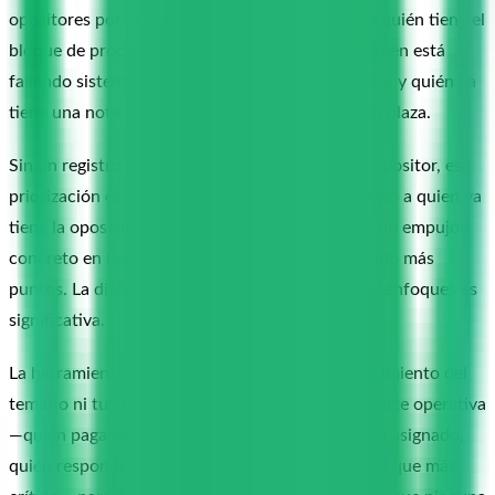
opositores por igual, sino en saber exactamente quién tiene el
bloque de procedimiento administrativo flojo, quién está
fallando sistemáticamente preguntas de ofimática y quién ya
tiene una nota media de simulacro que garantiza plaza.
Sin un registro actualizado de dónde está cada opositor, esa
priorización es imposible: dedicas el mismo tiempo a quien ya
tiene la oposición resuelta que a quien necesita un empujón
concreto en los dos bloques que le están costando más
puntos. La diferencia en resultados entre ambos enfoques es
significativa.
La herramienta de gestión no sustituye tu conocimiento del
temario ni tu criterio pedagógico. Simplifica la parte operativa
—quién paga, quién tiene qué mazo de flashcards asignado,
quién respondió bien el último simulacro en el bloque más