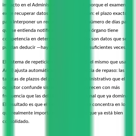
impacto en el Administrativo del Estado porque el examen
exige recuperar datos exactos bajo presión: el plazo exacto
para interponer un recurso de alzada, el número de días para
que se entienda notificado un acto, o qué órgano tiene
competencia en determinada materia. No son datos que se
puedan deducir —hay que haberlos visto suficientes veces.
El sistema de repetición espaciada FSRS (el mismo que usa
Anki) ajusta automáticamente la frecuencia de repaso: las
tarjetas de plazos del procedimiento administrativo que el
opositor confunde sistemáticamente aparecen con más
frecuencia que las del bloque constitucional que ya domina.
El resultado es que el tiempo de repaso se concentra en lo
que realmente importa mejorar, no en lo que ya está bien
consolidado.