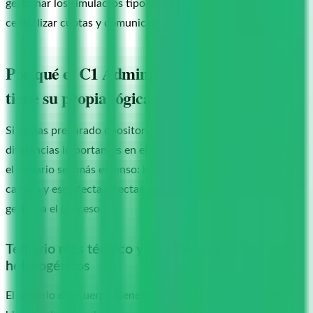
gestionar los simulacros tipo test con penalización y cómo
centralizar cuotas y comunicación sin saturarse.
Por qué el C1 Administrativo del Estado
tiene su propia lógica
Si ya has preparado opositores al C2 Auxiliar, notarás
diferencias importantes en el Administrativo. No es solo que
el temario sea más extenso: la naturaleza de los contenidos
cambia y eso afecta directamente a cómo se prepara y se
gestiona el proceso.
Temario más técnico y con bloques
heterogéneos
El temario del Cuerpo General Administrativo (C1) integra