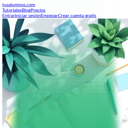
tusalumnos
.com
Tutoriales
Blog
Precios
Entrar
Iniciar sesión
Empezar
Crear cuenta gratis