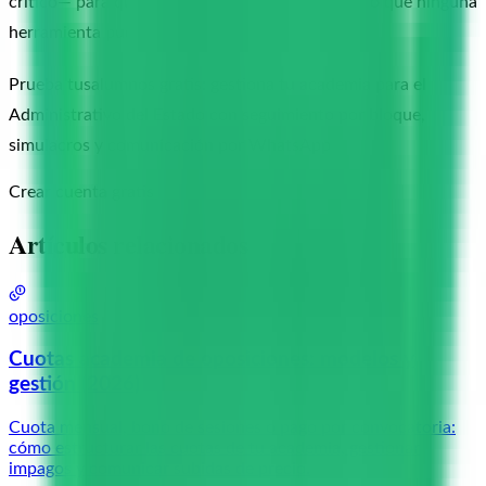
crítico— para que puedas dedicar ese tiempo a lo que ninguna
herramienta puede hacer por ti.
Prueba tusalumnos gratis: gestiona tu academia para el
Administrativo del Estado con seguimiento por bloque,
simulacros y comunicación por WhatsApp
Crear cuenta gratis
Artículos relacionados
oposiciones
Cuotas academia de oposiciones: modelos y
gestión (2026)
Cuota mensual, bono de sesiones o pago por convocatoria:
cómo estructurar las cuotas de tu academia, gestionar
impagos y comunicar subidas de precio.