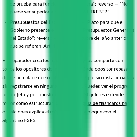
de prueba para funcionarios de carrera”; reverso — “No
puede ser superior a 6 meses. Art. 61 TREBEP”.
Presupuestos del Estado:
frente — “Plazo para que el
Gobierno presente el proyecto de Presupuestos Generales
del Estado”; reverso — “El 1 de octubre del año anterior al
que se refieran. Art. 134.3 CE”.
El preparador crea los mazos una vez y los comparte con
todos los opositores del mismo nivel. Cada opositor repasa
desde un enlace que recibe por WhatsApp, sin instalar nada y
sin registrarse en ninguna plataforma. Puedes ver el progreso
por tarjeta y por opositor en tu panel. Si quieres entender
mejor cómo estructurar los mazos,
la guía de flashcards para
oposiciones
explica el método bloque a bloque con el
algoritmo FSRS.