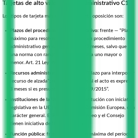
Tarjetas de alto valor para el Administrativo C1
Los tipos de tarjeta más rentables en esta oposición son:
Plazos del procedimiento administrativo:
frente — “Plazo
máximo para resolver y notificar en un procedimiento
administrativo general”; reverso — “3 meses, salvo que
una norma con rango de ley establezca uno mayor o
menor. Art. 21 Ley 39/2015”.
Recursos administrativos:
frente — “Plazo para interponer
recurso de alzada”; reverso — “1 mes si el acto es expreso,
3 meses si es presunto. Art. 122 Ley 39/2015”.
Instituciones de la UE:
frente — “Institución con iniciativa
legislativa en la UE”; reverso — “La Comisión Europea, con
carácter general. El Parlamento Europeo y el Consejo
tienen iniciativa de forma limitada”.
Función pública:
frente — “Duración máxima del período