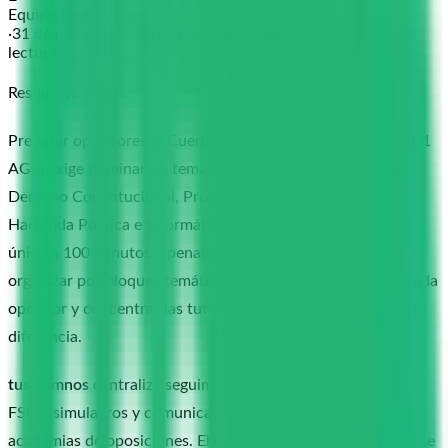
Equipo tusalumnos
·
31 de mayo de 2026
·
Actualizado:
5 ago 2026
·
12
min de
lectura
Respuesta rápida
Preparar opositores al Cuerpo Administrativo del Estado (C1
AGE) exige dominar un temario amplio —45 temas entre
Derecho Constitucional, Procedimiento Administrativo,
Hacienda Pública e Informática— con un examen tipo test
único a 100 minutos y penalización por error. La clave es
organizar por bloques temáticos, medir el avance real de cada
opositor y concentrar las tutorías donde de verdad marca la
diferencia.
tusalumnos
centraliza seguimiento por bloque, flashcards
FSRS, simulacros y comunicación por WhatsApp para
academias de oposiciones. El opositor no necesita registrarse