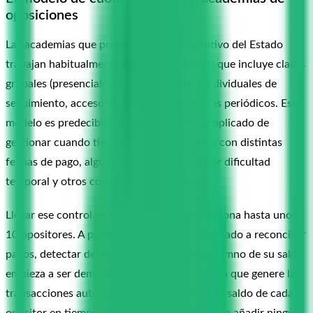
oposiciones
Las academias que preparan el Administrativo del Estado
trabajan habitualmente con cuota mensual que incluye clases
grupales (presenciales u online), tutorías individuales de
seguimiento, acceso al material y simulacros periódicos. Ese
modelo es predecible en ingresos, pero complicado de
gestionar cuando tienes 25 o 30 opositores con distintas
fechas de pago, algunos con descuentos por dificultad
temporal y otros con cuotas pendientes.
Llevar ese control en una hoja de Excel funciona hasta unos
10 opositores. A partir de 20, el tiempo dedicado a reconciliar
pagos, detectar deudas e informar a cada alumno de su saldo
empieza a ser demasiado costoso. Un sistema que genere las
transacciones automáticamente y muestre el saldo de cada
opositor en tiempo real elimina ese trabajo sin añadir ningún