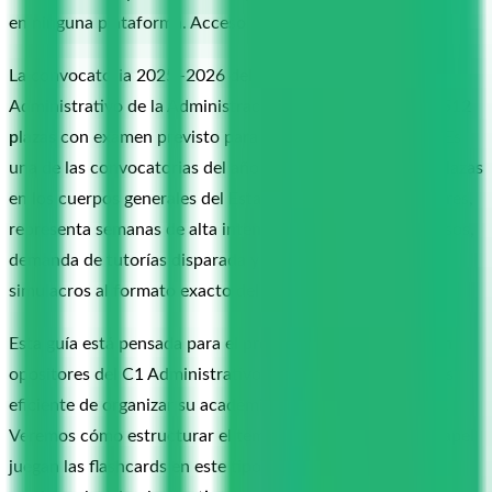
en ninguna plataforma. Acceso gratuito durante la beta.
La convocatoria 2025–2026 del Cuerpo General
Administrativo de la Administración del Estado ofrece
2.512
plazas
con examen previsto para el
20 de junio de 2026
. Es
una de las convocatorias del año con mayor número de plazas
en los cuerpos generales del Estado y, para los preparadores,
representa semanas de alta intensidad: opositores nerviosos,
demanda de tutorías disparada y necesidad de afinar los
simulacros al formato exacto del examen.
Esta guía está pensada para el preparador que trabaja con
opositores del C1 Administrativo y busca una manera más
eficiente de organizar su academia en las semanas finales.
Veremos cómo estructurar el temario por bloques, qué papel
juegan las flashcards en este tipo de oposición, cómo