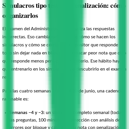
Simulacros tipo test con penalización: cómo
organizarlos
El examen del Administrativo C1 penaliza las respuestas
incorrectas. Eso cambia radicalmente cómo se hacen los
simulacros y cómo se corrigen. Un opositor que responde
todo sin dejar nada en blanco puede sacar peor nota que otro
que responde menos pero con más criterio. Ese hábito hay
que entrenarlo en los simulacros, no descubrirlo en el examen
real.
Para las cuatro semanas previas al 20 de junio, una cadencia
razonable es:
Semanas −4 y −3:
un simulacro completo semanal (todas
las preguntas, 100 minutos). Corrección con análisis de
errores por bloque y cálculo de la nota con penalización.