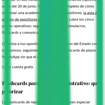
antes del 20 de junio. Para una visión completa de cómo
organizar una academia con 20 o más opositores,
la guía de
gestión de opositores para preparadores
cubre los cinco
pilares operativos: seguimiento, cuotas, simulacros,
flashcards y comunicación.
Organiza a tus opositores al Administrativo del Estado con
tusalumnos: seguimiento por bloque, flashcards de plazos y
WhatsApp sin que el opositor se registre
Crear cuenta gratis
Flashcards para el C1 Administrativo: qué
priorizar
Las flashcards de repetición espaciada tienen especial