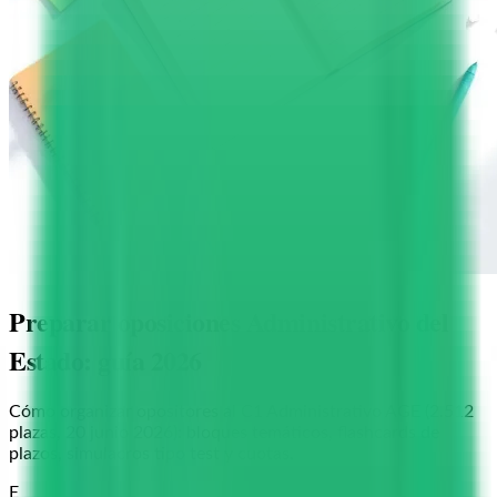
Preparar oposiciones Administrativo del
Estado: guía 2026
Cómo organizar opositores al C1 Administrativo AGE (2.512
plazas, 20 junio 2026): bloques temáticos, flashcards de
plazos, simulacros tipo test y cuotas.
E