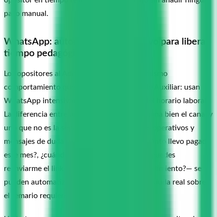
paso manual.
WhatsApp: automatizar lo operativo para liberar
tiempo pedagógico
Los opositores al Administrativo tienen el mismo
comportamiento que los de Justicia o los de Auxiliar: usan
WhatsApp intensivamente, incluso fuera del horario laboral.
La diferencia entre un preparador que gestiona bien el canal y
uno que no es la separación entre mensajes operativos y
mensajes de duda real. Los operativos —¿cuánto llevo pagado
este mes?, ¿cuándo es la próxima tutoría?, ¿puedes
reenviarme el link de las flashcards de procedimiento?— se
pueden automatizar completamente. Los de duda real sobre
el temario requieren tu tiempo y tu criterio.