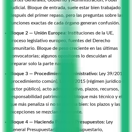
Judicial. Bloque de entrada, suele estar bien trabajado
después del primer repaso, pero las preguntas sobre las
funciones exactas de cada órgano generan confusión.
Bloque 2 — Unión Europea:
Instituciones de la UE,
proceso legislativo europeo, fuentes del Derecho
comunitario. Bloque de peso creciente en las últimas
convocatorias; algunos opositores lo descuidan al
preparar solo la parte nacional.
Bloque 3 — Procedimiento Administrativo:
Ley 39/2015
(procedimiento común), Ley 40/2015 (régimen jurídico del
sector público), acto administrativo, plazos, recursos,
responsabilidad patrimonial. El bloque más técnico y el
que más penaliza si no se domina bien: los plazos y las
excepciones se mezclan fácilmente.
Bloque 4 — Hacienda Pública y Presupuestos:
Ley
General Presupuestaria, ciclo presupuestario,