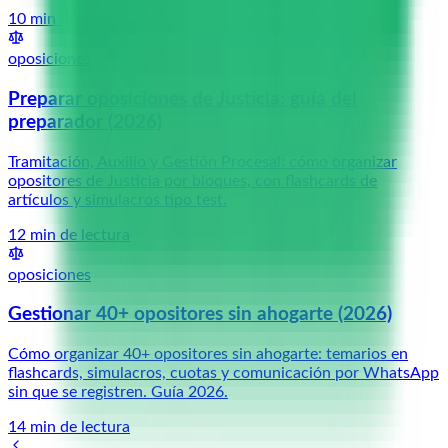
10
min de lectura
oposiciones
Preparar oposiciones de Justicia: guía del
preparador (2026)
Tramitación, Auxilio y Gestión Procesal: cómo organizar
opositores de Justicia por bloques, con flashcards de
artículos y simulacros tipo test.
12
min de lectura
oposiciones
Gestionar 40+ opositores sin ahogarte (2026)
Cómo organizar 40+ opositores sin ahogarte: temarios en
flashcards, simulacros, cuotas y comunicación por WhatsApp
sin que se registren. Guía 2026.
14
min de lectura