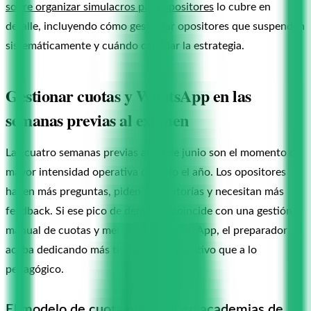
sobre organizar simulacros para opositores
lo cubre en
detalle, incluyendo cómo gestionar opositores que suspenden
sistemáticamente y cuándo cambiar la estrategia.
Gestionar cuotas y WhatsApp en las
semanas previas al examen
Las cuatro semanas previas al 20 de junio son el momento de
mayor intensidad operativa de todo el año. Los opositores
hacen más preguntas, piden más tutorías y necesitan más
feedback. Si ese pico de demanda coincide con una gestión
manual de cuotas y mensajes de WhatsApp, el preparador
acaba dedicando más tiempo a lo operativo que a lo
pedagógico.
El modelo de cuota mensual en academias de