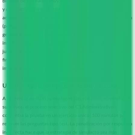
bloques de naturaleza muy distinta. El bloque constitucional
y de organización del Estado mezcla con procedimiento
administrativo (Ley 39/2015 y Ley 40/2015), hacienda pública
(presupuestos del Estado, Ley General Presupuestaria),
gestión de recursos humanos en la AGE y un bloque de
informática aplicada. Un opositor que domina el bloque
jurídico puede tener lagunas serias en el bloque económico-
financiero, y viceversa. Llevar ese perfil por alumno es
imprescindible para preparar clases que aporten valor real.
Un único ejercicio tipo test de alto impacto
A diferencia de otras oposiciones con ejercicios eliminatorios
sucesivos, el proceso selectivo del C1 Administrativo
concentra la prueba en un ejercicio único: 100 minutos para
resolver las preguntas tipo test. La penalización por respuesta
incorrecta hace que la estrategia de simulacro sea más