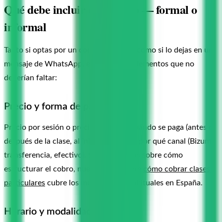
Qué debe incluir el acuerdo — formal o
informal
Tanto si optas por un contrato escrito como si lo dejas en un
mensaje de WhatsApp, estos son los elementos que no
deberían faltar:
Precio y forma de pago
Precio por sesión o precio del bono, cuándo se paga (antes o
después de la clase, al inicio del mes) y por qué canal (Bizum,
transferencia, efectivo). Si tienes dudas sobre cómo
estructurar el cobro, nuestra guía sobre
cómo cobrar clases
particulares
cubre los modelos más habituales en España.
Horario y modalidad