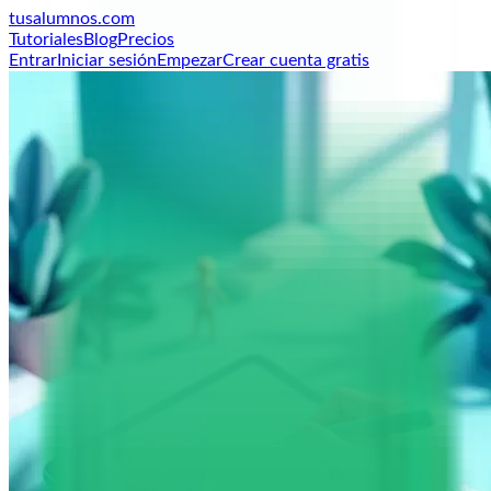
tusalumnos
.com
Tutoriales
Blog
Precios
Entrar
Iniciar sesión
Empezar
Crear cuenta gratis