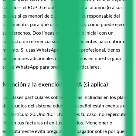
cálculo— el RGPD te obliga a informar al alumno (o a sus
padres si es menor) de quién eres como responsable del
tratamiento, para qué usas esos datos y cómo puede ejercer
sus derechos. Dos líneas en el mensaje inicial con un
contacto de referencia suelen ser suficientes para cubrir el
mínimo. Si usas WhatsApp de forma profesional, tienes
obligaciones adicionales que detallamos en nuestra guía
sobre
WhatsApp para profesores particulares
.
Mención a la exención de IVA (si aplica)
Las clases particulares sobre materias incluidas en los planes
de estudios del sistema educativo español están exentas de
IVA (artículo 20.Uno.10.º LIVA). Si es tu caso, no repercutes
IVA en tus facturas ni en tus acuerdos. Mencionarlo
explícitamente evita preguntas del pagador sobre por qué no