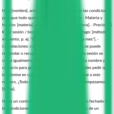
Hola [nombre], antes de empezar te confirmo las condiciones
para que todo quede claro desde el principio: · Materia y
horario: [materia], todos los [día] de [hora a hora]. · Precio: [X]
€ por sesión / bono de [N] clases por [Y] €. · Pago: [método y
momento, p. ej. "Bizum antes de empezar cada mes"]. ·
Cancelaciones: con más de 24 h de antelación se puede
reagendar o recuperar el crédito; con menos, la sesión se
cobra igualmente. · Datos personales: guardo tu nombre y
contacto para gestionar las clases (RGPD). Puedes pedir que
los elimine en cualquier momento escribiéndome a este
número. ¿Todo correcto? Con tu confirmación empezamos el
[fecha].
No es un contrato notarial, pero crea un registro fechado de
las condiciones acordadas. En el hipotético caso de un