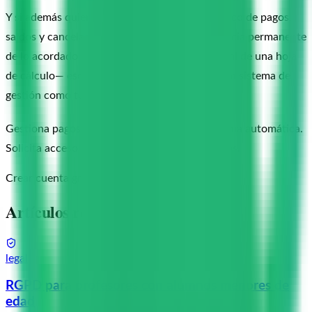
Y si además quieres tener un registro automático de pagos,
saldos y cancelaciones que actúe como evidencia permanente
de lo acordado —sin depender de tu memoria ni de una hoja
de cálculo— eso es exactamente lo que hace un sistema de
gestión como tusalumnos.
Gestiona pagos, bonos y cancelaciones de forma automática.
Solicita acceso gratuito a la beta de tusalumnos.
Crear cuenta gratis
Artículos relacionados
legal
RGPD para profesores con alumnos menores de
edad