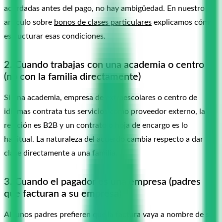
acordadas antes del pago, no hay ambigüedad. En nuestro
artículo sobre
bonos de clases particulares
explicamos cómo
estructurar esas condiciones.
2. Cuando trabajas con una academia o centro
(no con la familia directamente)
Si una academia, empresa de extraescolares o centro de
idiomas contrata tus servicios como proveedor externo, la
relación es B2B y un contrato o hoja de encargo es lo
habitual. La naturaleza del acuerdo cambia respecto a dar
clase directamente a una familia.
3. Cuando el pagador es una empresa (padres
que facturan a su empresa)
Algunos padres prefieren que la factura vaya a nombre de su