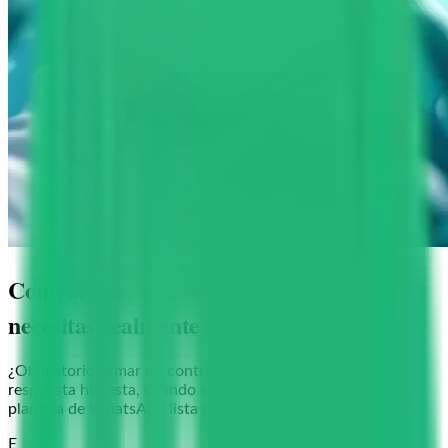
Contrato para clases particulares: ¿lo
necesitas realmente?
¿Obligatorio firmar un contrato con tus alumnos? La
respuesta honesta, cuándo sí conviene formalizarlo y una
plantilla de WhatsApp lista para copiar.
E