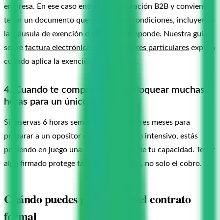
empresa. En ese caso entras en facturación B2B y conviene
tener un documento que especifique condiciones, incluyendo
la cláusula de exención de IVA si corresponde. Nuestra guía
sobre
factura electrónica para profesores particulares
explica
cuándo aplica la exención y cuándo no.
4. Cuando te comprometes a bloquear muchas
horas para un único alumno
Si reservas 6 horas semanales durante tres meses para
preparar a un opositor o para un alumno intensivo, estás
poniendo en juego una parte relevante de tu capacidad. Tener
algo firmado protege también tu agenda, no solo el cobro.
Cuándo puedes prescindir del contrato
formal