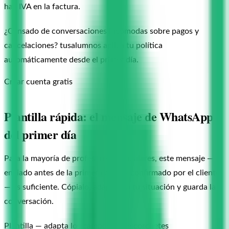
hay IVA en la factura.
¿Cansado de conversaciones incómodas sobre pagos y
cancelaciones? tusalumnos aplica tu política
automáticamente desde el primer día.
Crear cuenta gratis
Plantilla rápida: el mensaje de WhatsApp
del primer día
Para la mayoría de profesores particulares, este mensaje —
enviado antes de la primera clase y confirmado por el cliente
— es suficiente. Cópialo, adáptalo a tu situación y guarda la
conversación.
Plantilla — adapta los campos entre corchetes