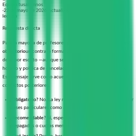
Equipo tusalumnos
·
22 de mayo de 2026
·
Actualizado:
5 ago 2026
·
8
min de
lectura
Respuesta directa
Para la mayoría de profesores particulares en España,
no es
obligatorio
un contrato formal por escrito. Pero sí conviene
dejar por escrito —aunque sea por WhatsApp— precio,
horario y política de cancelación antes de la primera clase.
Ese mensaje sirve como acuerdo y evita el 80 % de los
conflictos posteriores.
¿Obligatorio?
No. La ley no exige contrato escrito para dar
clases particulares como autónomo.
¿Recomendable?
Sí, especialmente si hay bonos
prepagados o cuotas mensuales elevadas.
¿Qué incluir?
Precio, horario, política de cancelación,