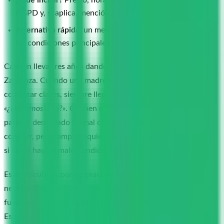
RGPD y, si aplica, mención a la exención de IVA.
Alternativa rápida:
un mensaje de WhatsApp el día 1 con
las condiciones principales y confirmación del cliente.
Carmen lleva tres años dando clase de matemáticas en
Zaragoza. Cuando una madre la llama por primera vez para
contratar clases, siempre llega el mismo momento incómodo:
«¿Firmamos algo?»
. Carmen no sabe qué contestar. No quiere
parecer demasiado formal con una familia que acaba de
conocer, pero tampoco quiere quedarse sin nada por escrito
si luego hay un malentendido con los pagos.
Este artículo responde exactamente a esa pregunta: cuándo
necesitas un contrato, cuándo no, y qué alternativas
funcionan mejor para profesores particulares autónomos en
España en 2026.