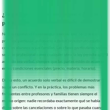
¿Es obligatorio un contrato para dar clases
particulares?
No. En España no existe ninguna norma que obligue a un
profesor particular autónomo a firmar un contrato escrito
con sus alumnos o sus familias. Las clases particulares son un
servicio profesional como cualquier otro: la ley permite que el
acuerdo sea verbal, siempre que las partes estén de acuerdo
en las condiciones esenciales (precio, materia, horario).
Dicho esto, un acuerdo solo verbal es difícil de demostrar si
surge un conflicto. Y en la práctica, los problemas más
frecuentes entre profesores y familias tienen siempre el
mismo origen: nadie recordaba exactamente qué se había
dicho sobre las cancelaciones o sobre lo que pasaba cuando