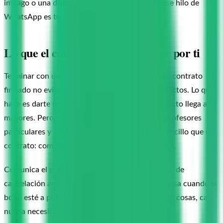
impago o una disputa sobre una cancelación, ese hilo de
WhatsApp es tu argumento más sólido.
Lo que el contrato no puede hacer por ti
Terminar con una advertencia honesta: tener un contrato
firmado no evita los impagos ni elimina los conflictos. Lo que
hace es darte una posición más sólida si el conflicto llega a
mayores. Pero el 90 % de los problemas entre profesores
particulares y familias se evitan con algo más sencillo que un
contrato: comunicación clara desde el primer día.
Comunica el precio sin rodeos. Explica la política de
cancelación antes de que haga falta aplicarla. Avisa cuando el
bono esté a punto de agotarse. Si haces esas tres cosas, casi
nunca necesitarás leer lo que acordasteis.