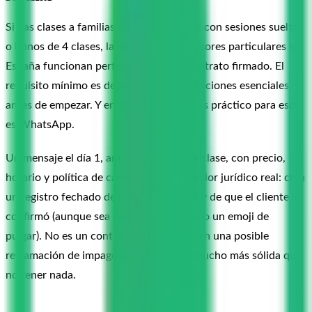
Si das clases a familias de forma directa, con sesiones sueltas
o bonos de 4 clases, la mayoría de profesores particulares en
España funcionan perfectamente sin contrato firmado. El
requisito mínimo es dejar claras las condiciones esenciales
antes de empezar. Y en 2026, el canal más práctico para eso
es WhatsApp.
Un mensaje el día 1, antes de la primera clase, con precio,
horario y política de cancelación tiene valor jurídico real: crea
un registro fechado de lo que se acordó y de que el cliente lo
confirmó (aunque sea con un «perfecto» o un emoji de
pulgar). No es un contrato formal, pero en una posible
reclamación de impago te da una base mucho más sólida que
no tener nada.