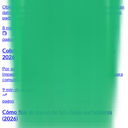
Obligaciones LOPDGDD para tutores particulares que tratan
datos de menores: consentimiento parental, WhatsApp con
padres y qué guardar mínimo.
8
min de lectura
pagos
Cobrar por adelantado las clases: guía práctica
2026
Por qué cobrar por adelantado elimina casi todos los
impagos, los 3 modelos prepago y scripts de WhatsApp para
comunicárselo a tus alumnos.
9
min de lectura
pagos
Cómo fijar el precio de tus clases particulares
(2026)