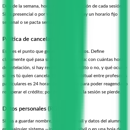
Días de la semana, hora de inicio y duración de cada sesión.
Si es presencial o por videollamada. Si hay un horario fijo
semanal o se pacta semana a semana.
Política de cancelación
Este es el punto que genera más conflictos. Define
claramente qué pasa si el alumno cancela: con cuántas horas
de antelación, si hay reembolso del crédito o no, y qué ocurre
si eres tú quien cancela. El estándar habitual entre profesores
particulares es 24 horas de antelación para poder reagendar o
recuperar el crédito; por debajo de eso, la sesión se pierde.
Datos personales (RGPD)
Si vas a guardar nombre, teléfono, email y datos del alumno
en cualquier sistema —incluso en tu móvil o en una hoja de