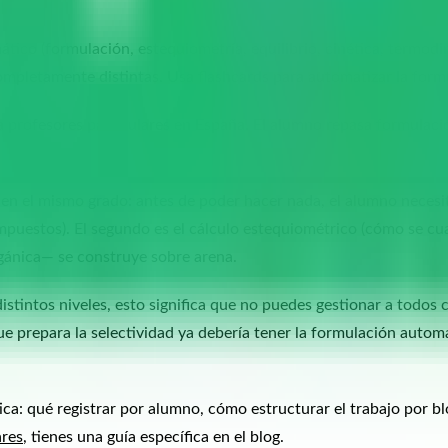
tico (formulación, estequiometría, equilibrio, cinética, termodin
ompletamente distintas. Usa flashcards para automatizar la formu
ra profesores particulares en España. El alumno repasa formulac
en el mismo grado: antes de poder hacer nada, el alumno necesit
uestos). El segundo es el cálculo estequiométrico (cómo se cuan
gánica— se construye sobre arena.
stintos niveles, esto significa que no puedes gestionar a todos 
e prepara la selectividad ya debería tener la formulación automa
ica: qué registrar por alumno, cómo estructurar el trabajo por b
ares
, tienes una guía específica en el blog.