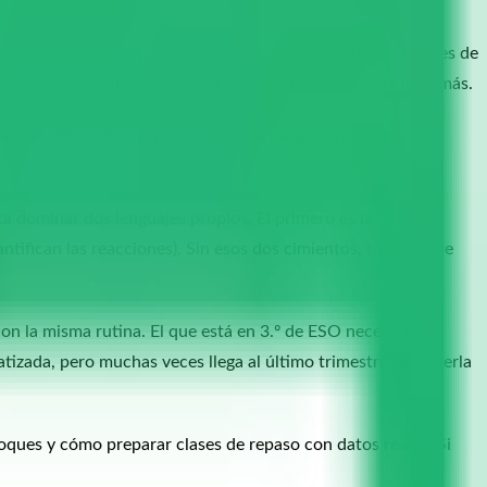
ámica, química orgánica) y registra por separado los errores de
lación inorgánica y orgánica, que es la base de todo lo demás.
ión por WhatsApp sin registrarse en ninguna plataforma.
a dominar dos lenguajes propios. El primero es la
tifican las reacciones). Sin esos dos cimientos, todo lo que
con la misma rutina. El que está en 3.º de ESO necesita
tizada, pero muchas veces llega al último trimestre sin tenerla
loques y cómo preparar clases de repaso con datos reales. Si