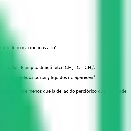
stado de oxidación más alto”.
o”.
arbonadas. Ejemplo: dimetil éter, CH₃—O—CH₃”.
[B]ᵇ). Los sólidos puros y líquidos no aparecen”.
domina aparece menos que la del ácido perclórico que confunde
aso a paso.