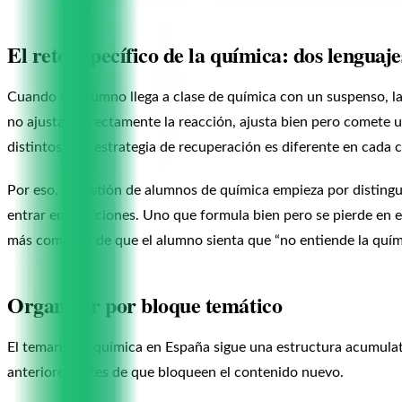
El reto específico de la química: dos lenguaje
Cuando un alumno llega a clase de química con un suspenso, la
no ajusta correctamente la reacción, ajusta bien pero comete u
distintos, y la estrategia de recuperación es diferente en cada 
Por eso, la gestión de alumnos de química empieza por distingu
entrar en reacciones. Uno que formula bien pero se pierde en e
más comunes de que el alumno sienta que “no entiende la quím
Organizar por bloque temático
El temario de química en España sigue una estructura acumula
anteriores antes de que bloqueen el contenido nuevo.