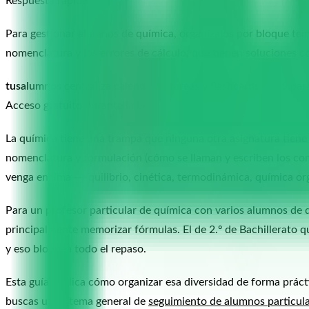
Respuesta rápida
Para gestionar alumnos de química, organízalos por bloque temá
nomenclatura y los errores de cálculo, que tienen soluciones c
tusalumnos
centraliza calendario, tareas y flashcards FSRS pa
Acceso gratuito durante la beta.
La química tiene una trampa que ninguna otra asignatura tiene 
nomenclatura y formulación (cómo se llaman y escriben los comp
venga encima —equilibrio, cinética, termodinámica, química or
Para un profesor particular de química con varios alumnos de di
principalmente memorizar fórmulas. El de 2.º de Bachillerato qu
y eso bloquea todo el repaso.
Esta guía explica cómo organizar esa diversidad de forma práct
buscas un sistema general de
seguimiento de alumnos particul