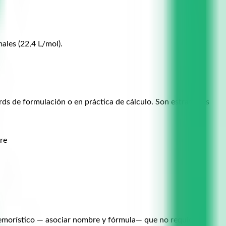
ales (22,4 L/mol).
rds de formulación o en práctica de cálculo. Son estrategias
re
 memorístico — asociar nombre y fórmula— que no requiere