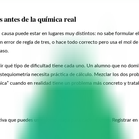
s antes de la química real
 causa puede estar en lugares muy distintos: no sabe formular 
n error de regla de tres, o hace todo correcto pero usa el mol 
caso.
ir qué tipo de dificultad tiene cada uno. Un alumno que no domi
stequiometría necesita práctica de cálculo. Mezclar los dos probl
ica” cuando en realidad tiene un problema más concreto y trata
tiva que puedes usar como mapa para cada alumno. Registrar en 