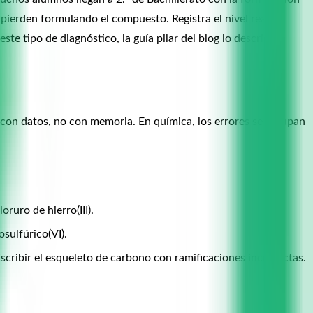
 pierden formulando el compuesto. Registra el nivel real de
te tipo de diagnóstico, la guía pilar del blog lo describe.
se con datos, no con memoria. En química, los errores se agrupan
oruro de hierro(III).
osulfúrico(VI).
scribir el esqueleto de carbono con ramificaciones incorrectas.