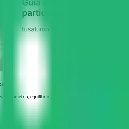
a
equiometría, equilibrio y orgánica, con flashcards y preparación