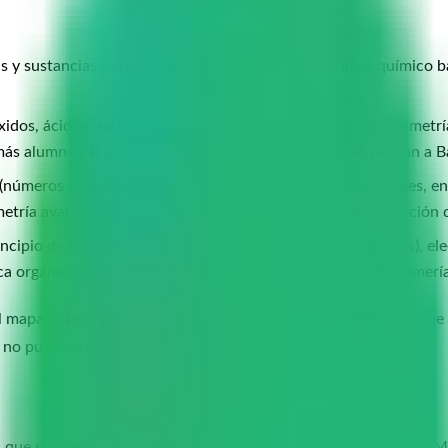
s y sustancias puras, átomos y tabla periódica, enlace químico b
idos, ácidos, sales), reacciones químicas y ajuste, estequiometr
más alumnos acumulan lagunas de formulación que arrastran a Ba
úmeros cuánticos, orbitales), tabla periódica y propiedades, enl
metría avanzada (reactivo limitante, rendimiento, concentración d
ncipio de Le Chatelier), equilibrio ácido-base (pH, tampones), elec
ca orgánica avanzada (mecanismos de reacción, tipos de isomería
l mapa y detectar lagunas. Un alumno de 2.º de Bachillerato que
, no puedes resolverlo.
el que está matriculado el alumno puede ser un dato engañoso. M