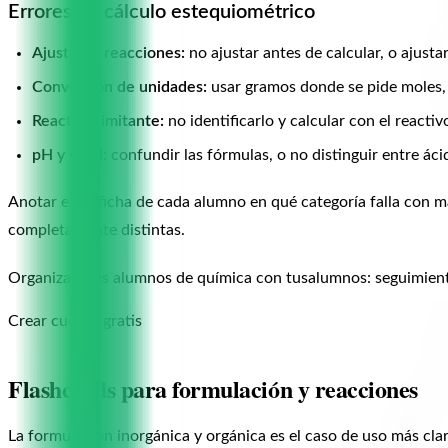
Errores de cálculo estequiométrico
Ajuste de reacciones:
no ajustar antes de calcular, o ajust
Conversión de unidades:
usar gramos donde se pide moles, 
Reactivo limitante:
no identificarlo y calcular con el react
pH y pOH:
confundir las fórmulas, o no distinguir entre áci
Anotar en la ficha de cada alumno en qué categoría falla con má
completamente distintas.
Organiza a tus alumnos de química con tusalumnos: seguimiento
Crear cuenta gratis
Flashcards para formulación y reacciones
La formulación inorgánica y orgánica es el caso de uso más cl