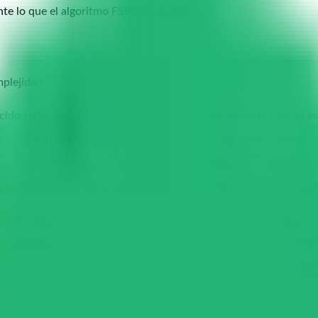
te lo que el algoritmo FSRS hace mejor.
plejidad:
ácido sulfúrico”; reverso — “H₂SO₄. Ácido que contiene S en su e
e sodio (carbonato sódico). Sal del ácido carbónico con el sodi
e los éteres”; reverso — “R—O—R'. Oxígeno entre dos cadenas c
de Kc para aA + bB ⇌ cC + dD”; reverso — “Kc = [C]ᶜ·[D]ᵈ / ([A]ᵃ·
n lo que el alumno falla: la tarjeta del ácido clorhídrico que 
a de flashcards para profesores particulares
explica el proceso p