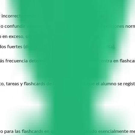
ar incorrectamente reacciones de óxido-reducción.
o confundir volumen en litros con volumen en condiciones norm
ivo en exceso, obteniendo más producto del posible.
dos fuertes (disociación completa) y ácidos débiles (Ka).
s frecuencia determina si la siguiente clase se centra en flashca
, tareas y flashcards de formulación sin que el alumno se regist
aro para las flashcards en química. Es contenido esencialmente