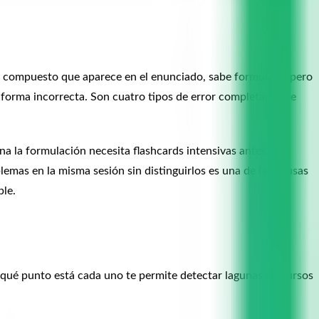
el compuesto que aparece en el enunciado, sabe formularlo pero
de forma incorrecta. Son cuatro tipos de error completamente
na la formulación necesita flashcards intensivas antes de
emas en la misma sesión sin distinguirlos es una de las causas
ble.
qué punto está cada uno te permite detectar lagunas de cursos