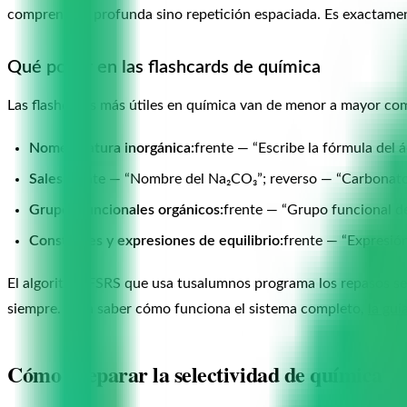
comprensión profunda sino repetición espaciada. Es exactamen
Qué poner en las flashcards de química
Las flashcards más útiles en química van de menor a mayor com
Nomenclatura inorgánica:
frente — “Escribe la fórmula del 
Sales:
frente — “Nombre del Na₂CO₃”; reverso — “Carbonato d
Grupos funcionales orgánicos:
frente — “Grupo funcional d
Constantes y expresiones de equilibrio:
frente — “Expresión 
El algoritmo FSRS que usa tusalumnos programa los repasos segú
siempre. Para saber cómo funciona el sistema completo,
la guí
Cómo preparar la selectividad de química