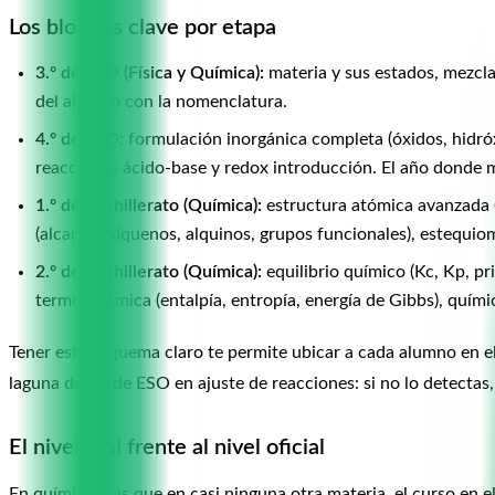
Los bloques clave por etapa
3.º de ESO (Física y Química):
materia y sus estados, mezcla
del alumno con la nomenclatura.
4.º de ESO:
formulación inorgánica completa (óxidos, hidróx
reacciones ácido-base y redox introducción. El año donde 
1.º de Bachillerato (Química):
estructura atómica avanzada (n
(alcanos, alquenos, alquinos, grupos funcionales), estequio
2.º de Bachillerato (Química):
equilibrio químico (Kc, Kp, pri
termodinámica (entalpía, entropía, energía de Gibbs), quími
Tener este esquema claro te permite ubicar a cada alumno en e
laguna de 4.º de ESO en ajuste de reacciones: si no lo detectas
El nivel real frente al nivel oficial
En química más que en casi ninguna otra materia, el curso en 