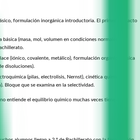
ásico, formulación inorgánica introductoria. El primer contacto
ía básica (masa, mol, volumen en condiciones normales),
chillerato.
ace (iónico, covalente, metálico), formulación orgánica básica
e disoluciones).
troquímica (pilas, electrolisis, Nernst), cinética química,
). Bloque que se examina en la selectividad.
 no entiende el equilibrio químico muchas veces tiene una
uchos alumnos llegan a 2.º de Bachillerato con la formulación