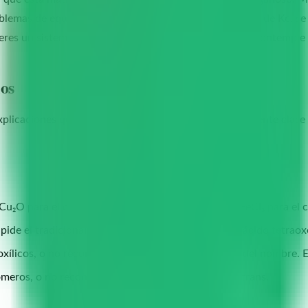
lemas de equilibrio y necesitan escribir una expresión de Kc, se
ieres un sistema de
gestión de clases particulares
que contemple es
los
explicaciones que ya diste y te permite preparar la siguiente cla
u₂O para el óxido de cobre(I), o FeCl₂ en lugar de FeCl₃ para el cl
ide el tradicional, o viceversa. Ácido sulfúrico vs. ácido tetraox
ílicos, o no reconocer el grupo funcional a partir del nombre. E
ómeros, o no reconocer cuándo existe isomería cis-trans.