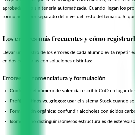
aprobada pero sin tenerla automatizada. Cuando llegan los prob
formulación por separado del nivel del resto del temario. Si qu
Los errores más frecuentes y cómo registrar
Llevar un registro de los errores de cada alumno evita repetir 
en dos categorías con soluciones distintas:
Errores de nomenclatura y formulación
Confundir el número de valencia:
escribir CuO en lugar de C
Prefijos latinos vs. griegos:
usar el sistema Stock cuando se p
Formulación orgánica:
confundir alcoholes con ácidos carbox
Isomería:
no distinguir isómeros estructurales de estereois