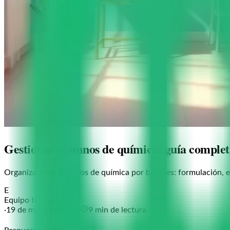
Gestionar alumnos de química: guía complet
Organiza a tus alumnos de química por bloques: formulación, est
E
Equipo tusalumnos
·
19 de mayo de 2026
·
9
min de lectura